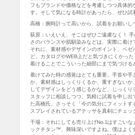
フもブランドや価格などを考慮しつつ具体的
す。そして気になる時計があったら、ぜひ試
高橋：腕時計って高いから、試着をお願いし
荻原：いえいえ、そこはぜひご遠慮なく！ 
さのバランスや肌馴染みなどは、実際に着け
それに、素材感やデザインのポイント、ベゼ
ど、カタログやWEB上だと気づきにくかっ
着けることでこういった細部にまで気づける
着けてみた時の感覚はとても重要。手首や手
か、素材感はしっくりくるか、重すぎないか
してデザインをどう感じるかなど、じっくり
スタッフに相談しつつ、気軽に試着を申し出
た高橋氏。さっそく「今の気分にフィットす
スプレイされているアテッサを真剣にチェッ
干場：それにしても売り上げNo.1はすごい
ックチタン™、興味深いですよね。僕はよく