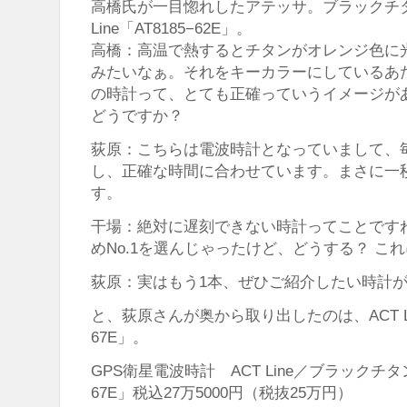
高橋氏が一目惚れしたアテッサ。ブラックチタ
Line「AT8185−62E」。
高橋：高温で熱するとチタンがオレンジ色に
みたいなぁ。それをキーカラーにしているあ
の時計って、とても正確っていうイメージが
どうですか？
荻原：こちらは電波時計となっていまして、
し、正確な時間に合わせています。まさに一
す。
干場：絶対に遅刻できない時計ってことです
めNo.1を選んじゃったけど、どうする？ こ
荻原：実はもう1本、ぜひご紹介したい時計
と、荻原さんが奥から取り出したのは、ACT Lin
67E」。
GPS衛星電波時計 ACT Line／ブラックチタ
67E」税込27万5000円（税抜25万円）