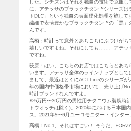
した。シチズンはそれを独自の技術で克服し
に、アテッサのブラックチタン™シリーズは
トDLC」という独自の表面硬化処理を施して
繊細で表情豊かなブラックチタン™の「黒」
んです。
高橋：時計って意外とあちこちにぶつけがち
嬉しいですよね。それにしても……、アテッ
ですね。
荻原：はい、こちらのお店ではこちらとあち
います。アテッサ全体のラインナップとしては
まして、最近はとくにACT Lineのシリーズが
年の国内中価格帯市場において、売り上げNo
時計ブランドなんですよ。
※5万円〜30万円の男性用チタニウム製腕時
トウオッチは除く)。2020年における日本国
ス。2021年5〜6月ユーロモニター・インタ
高橋：No.1、それはすごい！ そうだ、FOR