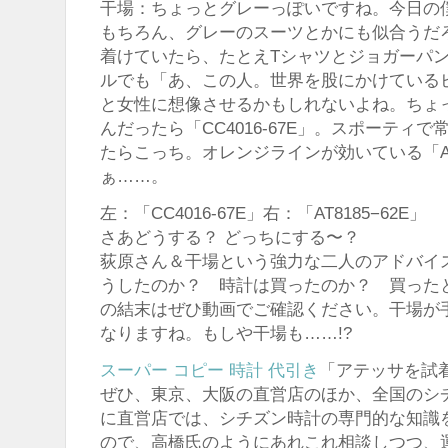
干場：ちょっとグレーっぽいですね。今日の
もちろん、グレーのスーツとかにも似合うだ
着けていたら、たとえTシャツとジョガーパ
ルでも「あ、この人。世界を股にかけている
と女性に想像させるかもしれないよね。ちょ
んだったら「CC4016-67E」。スポーティ
たらこっち。オレンジラインが効いている「AT8
ぁ……。
左：「CC4016-67E」右：「AT8185−62E」
さあどうする？ どっちにする〜？
荻原さん＆干場という強力な二人のアドバイ
うしたのか？ 時計は買ったのか？ 買った
の結末はぜひ動画でご確認ください。干場が
なりますね。もしや干場も……!?
スーパー コピー 時計 代引き
「アテッサを試
ぜひ、東京、大阪の直営店のほか、全国のシ
に直営店では、シチズン時計の専門的な知識
ので、高橋氏のようにあれこれ相談しつつ、