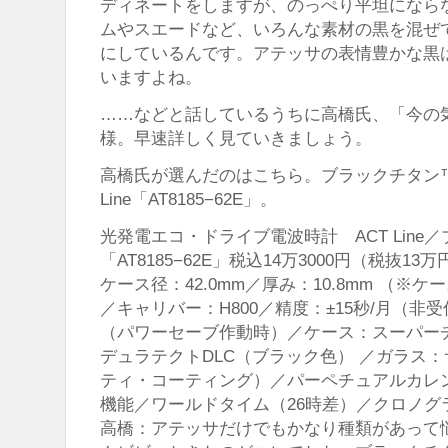
ディネートをしますが、のっぺり平坦になら
ムやスエードなど、いろんな素材の黒を混ぜ
にしているんです。アテッサの表情豊かな黒
いますよね。
……などと話しているうちに高橋氏、「今の
様。早速詳しく見ていきましょう。
高橋氏が選んだのはこちら。ブラックチタン™
Line「AT8185−62E」。
光発電エコ・ドライブ電波時計 ACT Lin
「AT8185−62E」税込14万3000円（税抜13万
ケース径：42.0mm／厚み：10.8mm （※
／キャリバー：H800／精度：±15秒/月（非
（パワーセーブ作動時）／ケース：スーパー
デュラテクトDLC（ブラック色） ／ガラス
ティ・コーティング）／パーペチュアルカレ
機能／ワールドタイム（26時差）／クロノグラフ
高橋：アテッサだけでもかなり種類があって