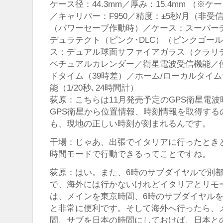
ケース径：44.3mm／厚み：15.4mm （※
／キャリバー：F950／精度：±5秒/月（非
（パワーセーブ作動時）／ケース：スーパー
デュラテクト（ピンク･DLC）（ピンクゴール
ス：デュアル球面サファイアガラス（クラリ
ペチュアルカレンダー／衛星電波受信機能／
ドタイム（39時差）／ホーム/ローカルタイ
能（1/20秒､24時間計）
荻原：こちらは11月発売予定のGPS衛星電
GPS衛星から位置情報、時刻情報を取得する
も、現地の正しい時刻が刻まれるんです。
干場：じゃあ、出張でイタリアに行ったとき
時間モードで行動できるってことですね。
荻原：はい。また、6時のサブダイヤルで別
で、海外には行かないけれどイタリアとリモ
は、メインを東京時間、6時のサブダイヤル
と非常に便利です。そして海外へ行ったら、
間、サブを日本の時間にしておけば、日本と